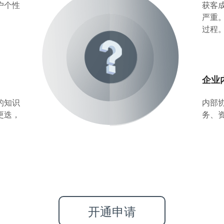
户个性
获客
严重
过程
企业
的知识
内部
更迭，
务、
开通申请