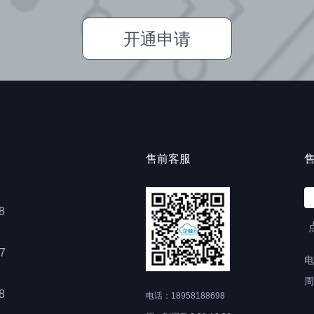
开通申请
售前客服
8
7
电
周
8
电话：18958188698